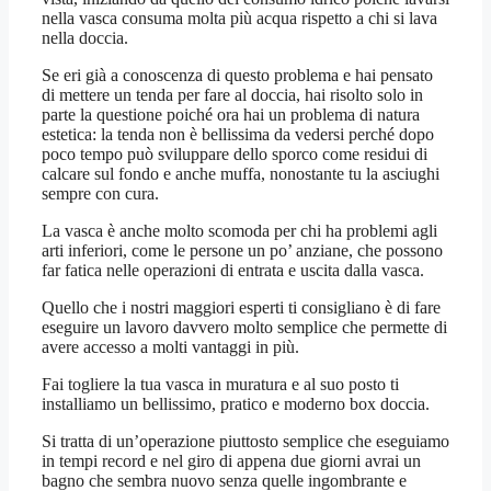
nella vasca consuma molta più acqua rispetto a chi si lava
nella doccia.
Se eri già a conoscenza di questo problema e hai pensato
di mettere un tenda per fare al doccia, hai risolto solo in
parte la questione poiché ora hai un problema di natura
estetica: la tenda non è bellissima da vedersi perché dopo
poco tempo può sviluppare dello sporco come residui di
calcare sul fondo e anche muffa, nonostante tu la asciughi
sempre con cura.
La vasca è anche molto scomoda per chi ha problemi agli
arti inferiori, come le persone un po’ anziane, che possono
far fatica nelle operazioni di entrata e uscita dalla vasca.
Quello che i nostri maggiori esperti ti consigliano è di fare
eseguire un lavoro davvero molto semplice che permette di
avere accesso a molti vantaggi in più.
Fai togliere la tua vasca in muratura e al suo posto ti
installiamo un bellissimo, pratico e moderno box doccia.
Si tratta di un’operazione piuttosto semplice che eseguiamo
in tempi record e nel giro di appena due giorni avrai un
bagno che sembra nuovo senza quelle ingombrante e