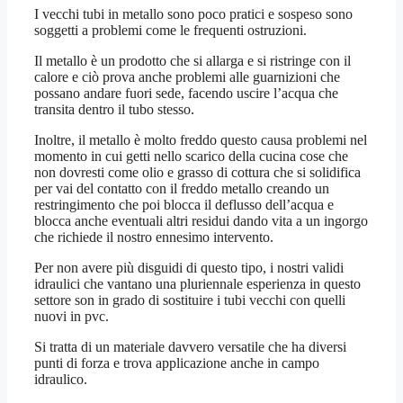
I vecchi tubi in metallo sono poco pratici e sospeso sono
soggetti a problemi come le frequenti ostruzioni.
Il metallo è un prodotto che si allarga e si ristringe con il
calore e ciò prova anche problemi alle guarnizioni che
possano andare fuori sede, facendo uscire l’acqua che
transita dentro il tubo stesso.
Inoltre, il metallo è molto freddo questo causa problemi nel
momento in cui getti nello scarico della cucina cose che
non dovresti come olio e grasso di cottura che si solidifica
per vai del contatto con il freddo metallo creando un
restringimento che poi blocca il deflusso dell’acqua e
blocca anche eventuali altri residui dando vita a un ingorgo
che richiede il nostro ennesimo intervento.
Per non avere più disguidi di questo tipo, i nostri validi
idraulici che vantano una pluriennale esperienza in questo
settore son in grado di sostituire i tubi vecchi con quelli
nuovi in pvc.
Si tratta di un materiale davvero versatile che ha diversi
punti di forza e trova applicazione anche in campo
idraulico.