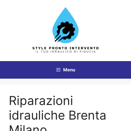
Vai
al
contenuto
Menu
Riparazioni
idrauliche Brenta
Milano