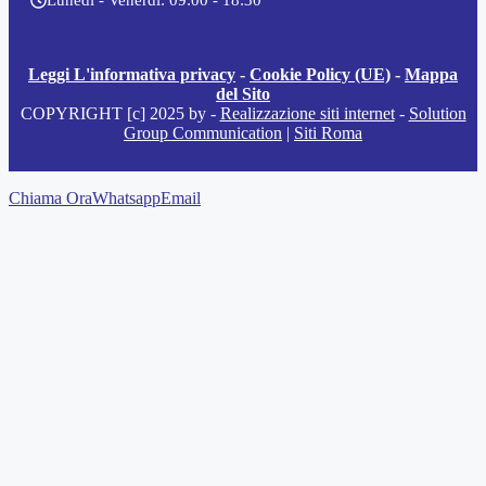
Leggi L'informativa privacy
-
Cookie Policy (UE)
-
Mappa
del Sito
COPYRIGHT [c] 2025 by -
Realizzazione siti internet
-
Solution
Group Communication
|
Siti Roma
Chiama Ora
Whatsapp
Email