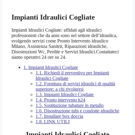
Impianti Idraulici Cogliate
Impianti Idraulici Cogliate: affidati agli idraulici
professionisti che da anni sono nel settore dell’idraulica,
svolgendo servizi come Pronto Intervento idraulico
Milano, Assistenza Sanitrit, Riparazioni idrauliche,
Disostruzioni Wc, Perdite e Servizi Idraulici.Contattateci
siamo operativi 24 ore su 24.
1.
Impianti Idraulici Cogliate
1.1.
Richiedi il preventivo per Impianti
Idraulici Cogliate
1.2.
Fornitura di servizi idraulici di qualità
superiore: a chi rivolgersi
1.3.
Impianti Idraulici Cogliate
1.4.
Pronto intervento h24
1.5.
Sostituzione tubature in metallo
1.6.
Disostruzione tubi e condotte idrauliche
1.7.
Installare box doccia
1.8.
LINK UTILI
Impianti Idraulici Cogliate