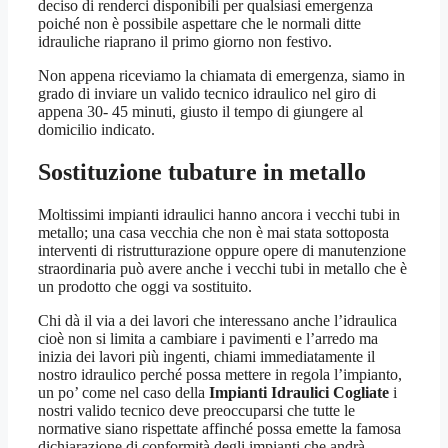
deciso di renderci disponibili per qualsiasi emergenza
poiché non è possibile aspettare che le normali ditte
idrauliche riaprano il primo giorno non festivo.
Non appena riceviamo la chiamata di emergenza, siamo in
grado di inviare un valido tecnico idraulico nel giro di
appena 30- 45 minuti, giusto il tempo di giungere al
domicilio indicato.
Sostituzione tubature in metallo
Moltissimi impianti idraulici hanno ancora i vecchi tubi in
metallo; una casa vecchia che non è mai stata sottoposta
interventi di ristrutturazione oppure opere di manutenzione
straordinaria può avere anche i vecchi tubi in metallo che è
un prodotto che oggi va sostituito.
Chi dà il via a dei lavori che interessano anche l’idraulica
cioè non si limita a cambiare i pavimenti e l’arredo ma
inizia dei lavori più ingenti, chiami immediatamente il
nostro idraulico perché possa mettere in regola l’impianto,
un po’ come nel caso della
Impianti Idraulici Cogliate
i
nostri valido tecnico deve preoccuparsi che tutte le
normative siano rispettate affinché possa emette la famosa
dichiarazione di conformità degli impianti che andrà