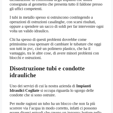
consegnata al geometra che presenta tutto il faldone presso
gli uffici competenti.
I tubi in metallo spesso si ostruiscono costringendo a
operazioni di ostruzioni casalinghe, con scarsi risultati,
oppure a spendere un sacco di soldi per far intervenire ogni
volta un valido idraulico.
Chi ha spesso di questi problemi dovrebbe come
primissima cosa spensare di cambiare le tubature che oggi
son tutti in pvc, cioè un polimero plastico, che ha il
vantaggio, tra le altre cose, di avere minori problemi con
blocchi e ostruzioni.
Disostruzione tubi e condotte
idrauliche
Uno dei servizi di cui la nostra azienda di
Impianti
Idraulici Cogliate
si occupa riguarda lo sgorgo delle
condotte che si sono ostruire.
Per molte ragioni un tubo ha un blocco che non fa più
scorrere via l’acqua in modo corretto, infatti ci possono
essere diversi episodi che creano un ingorgo: buttare nello