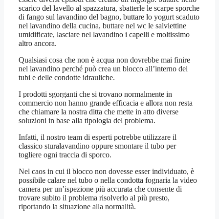
scarico del lavello al spazzatura, sbatterle le scarpe sporche
di fango sul lavandino del bagno, buttare lo yogurt scaduto
nel lavandino della cucina, buttare nel wc le salviettine
umidificate, lasciare nel lavandino i capelli e moltissimo
altro ancora.
Qualsiasi cosa che non è acqua non dovrebbe mai finire
nel lavandino perché può crea un blocco all’interno dei
tubi e delle condotte idrauliche.
I prodotti sgorganti che si trovano normalmente in
commercio non hanno grande efficacia e allora non resta
che chiamare la nostra ditta che mette in atto diverse
soluzioni in base alla tipologia del problema.
Infatti, il nostro team di esperti potrebbe utilizzare il
classico sturalavandino oppure smontare il tubo per
togliere ogni traccia di sporco.
Nel caos in cui il blocco non dovesse esser individuato, è
possibile calare nel tubo o nella condotta fognaria la video
camera per un’ispezione più accurata che consente di
trovare subito il problema risolverlo al più presto,
riportando la situazione alla normalità.