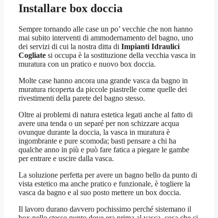
Installare box doccia
Sempre tornando alle case un po’ vecchie che non hanno
mai subito interventi di ammodernamento del bagno, uno
dei servizi di cui la nostra ditta di
Impianti Idraulici
Cogliate
si occupa è la sostituzione della vecchia vasca in
muratura con un pratico e nuovo box doccia.
Molte case hanno ancora una grande vasca da bagno in
muratura ricoperta da piccole piastrelle come quelle dei
rivestimenti della parete del bagno stesso.
Oltre ai problemi di natura estetica legati anche al fatto di
avere una tenda o un separé per non schizzare acqua
ovunque durante la doccia, la vasca in muratura è
ingombrante e pure scomoda; basti pensare a chi ha
qualche anno in più e può fare fatica a piegare le gambe
per entrare e uscire dalla vasca.
La soluzione perfetta per avere un bagno bello da punto di
vista estetico ma anche pratico e funzionale, è togliere la
vasca da bagno e al suo posto mettere un box doccia.
Il lavoro durano davvero pochissimo perché sistemano il
box nello stesso punto dove era prima al vasca, cosa che ci