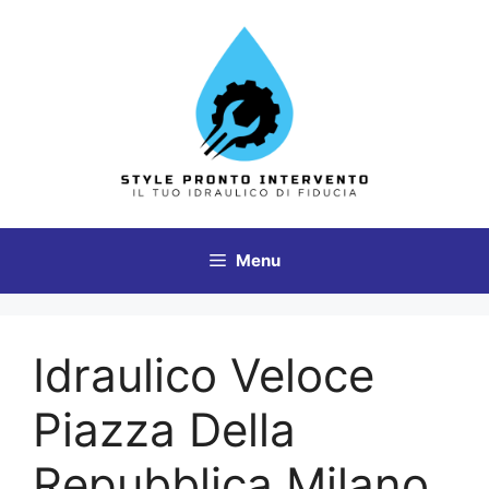
Vai
al
contenuto
Menu
Idraulico Veloce
Piazza Della
Repubblica Milano