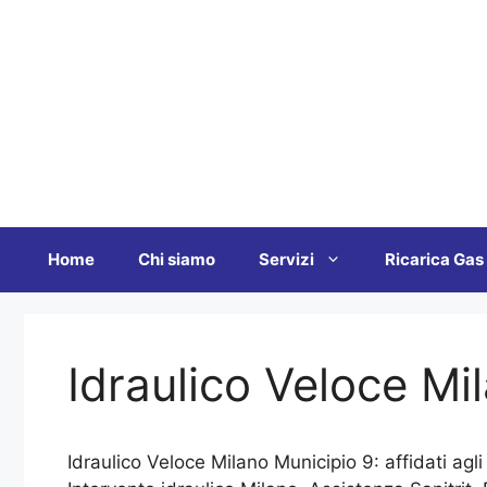
Vai
al
contenuto
Home
Chi siamo
Servizi
Ricarica Gas
Idraulico Veloce Mi
Idraulico Veloce Milano Municipio 9: affidati agli