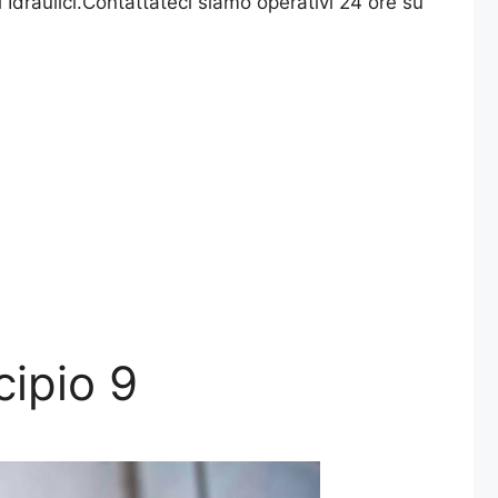
i Idraulici.Contattateci siamo operativi 24 ore su
cipio 9