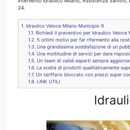
Intervento idraulico Milano, Assistenza Sanitrit, 
24.
1.
Idraulico Veloce Milano Municipio 9
1.1.
Richiedi il preventivo per Idraulico Veloce
1.2.
5 ottimi motivi per far rifermento alla nos
1.3.
Una grandissima soddisfazione di un pubb
1.4.
Una moltitudine di servizi per dare rispos
1.5.
Un team di validi esperti sempre aggiorna
1.6.
La scelta di prodotti qualitativamente supe
1.7.
Un tariffario bloccato con prezzi super co
1.8.
LINK UTILI
Idraul