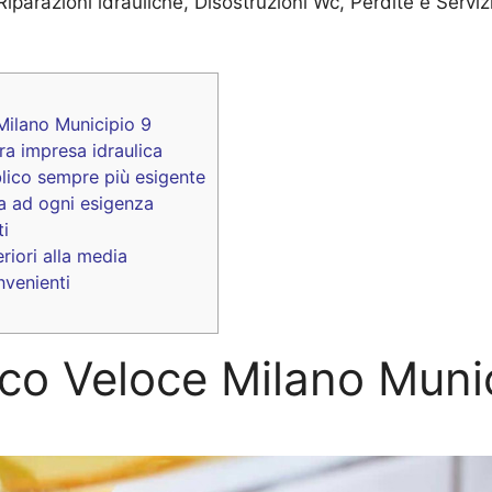
Riparazioni idrauliche, Disostruzioni Wc, Perdite e Serviz
 Milano Municipio 9
tra impresa idraulica
lico sempre più esigente
ta ad ogni esigenza
ti
riori alla media
nvenienti
ico Veloce Milano Muni