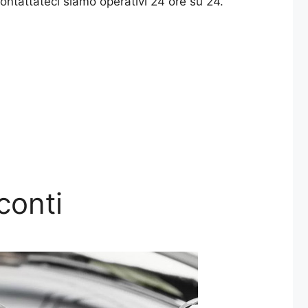
.Contattateci siamo operativi 24 ore su 24.
conti