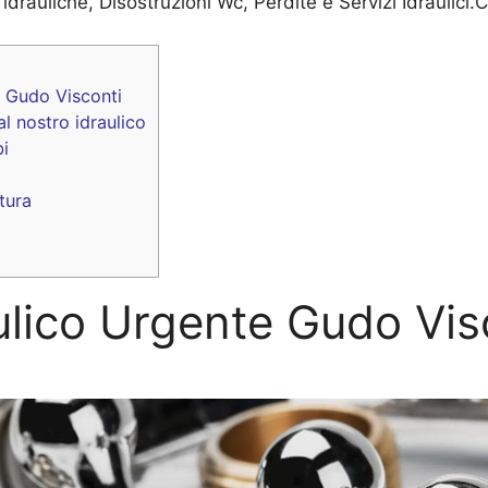
 idrauliche, Disostruzioni Wc, Perdite e Servizi Idraulici
e Gudo Visconti
 al nostro idraulico
bi
tura
ulico Urgente Gudo Vis