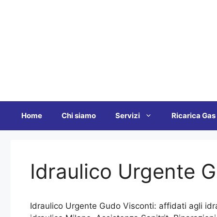
Vai
al
contenuto
Home
Chi siamo
Servizi
Ricarica Gas
Idraulico Urgente G
Idraulico Urgente Gudo Visconti: affidati agli id