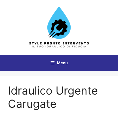
Vai
al
contenuto
Menu
Idraulico Urgente
Carugate