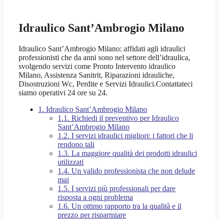
Idraulico Sant’Ambrogio Milano
Idraulico Sant’Ambrogio Milano: affidati agli idraulici
professionisti che da anni sono nel settore dell’idraulica,
svolgendo servizi come Pronto Intervento idraulico
Milano, Assistenza Sanitrit, Riparazioni idrauliche,
Disostruzioni Wc, Perdite e Servizi Idraulici.Contattateci
siamo operativi 24 ore su 24.
1.
Idraulico Sant’Ambrogio Milano
1.1.
Richiedi il preventivo per Idraulico
Sant’Ambrogio Milano
1.2.
I servizi idraulici migliori: i fattori che li
rendono tali
1.3.
La maggiore qualità dei prodotti idraulici
utilizzati
1.4.
Un valido professionista che non delude
mai
1.5.
I servizi più professionali per dare
risposta a ogni problema
1.6.
Un ottimo rapporto tra la qualità e il
prezzo per risparmiare