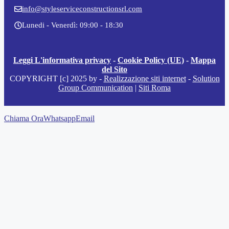
info@styleserviceconstructionsrl.com
Lunedi - Venerdì: 09:00 - 18:30
Leggi L'informativa privacy
-
Cookie Policy (UE)
-
Mappa
del Sito
COPYRIGHT [c] 2025 by -
Realizzazione siti internet
-
Solution
Group Communication
|
Siti Roma
Chiama Ora
Whatsapp
Email