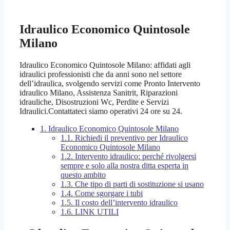
Idraulico Economico Quintosole
Milano
Idraulico Economico Quintosole Milano: affidati agli
idraulici professionisti che da anni sono nel settore
dell’idraulica, svolgendo servizi come Pronto Intervento
idraulico Milano, Assistenza Sanitrit, Riparazioni
idrauliche, Disostruzioni Wc, Perdite e Servizi
Idraulici.Contattateci siamo operativi 24 ore su 24.
1.
Idraulico Economico Quintosole Milano
1.1.
Richiedi il preventivo per Idraulico
Economico Quintosole Milano
1.2.
Intervento idraulico: perché rivolgersi
sempre e solo alla nostra ditta esperta in
questo ambito
1.3.
Che tipo di parti di sostituzione si usano
1.4.
Come sgorgare i tubi
1.5.
Il costo dell’intervento idraulico
1.6.
LINK UTILI