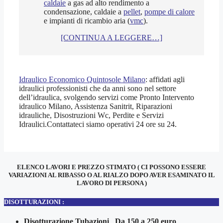
caldaie
a gas ad alto rendimento a
condensazione, caldaie a
pellet
,
pompe di calore
e impianti di ricambio aria (
vmc
).
[CONTINUA A LEGGERE…]
Idraulico Economico Quintosole Milano
: affidati agli
idraulici professionisti che da anni sono nel settore
dell’idraulica, svolgendo servizi come Pronto Intervento
idraulico Milano, Assistenza Sanitrit, Riparazioni
idrauliche, Disostruzioni Wc, Perdite e Servizi
Idraulici.Contattateci siamo operativi 24 ore su 24.
ELENCO LAVORI E PREZZO STIMATO ( CI POSSONO ESSERE
VARIAZIONI AL RIBASSO O AL RIALZO DOPO AVER ESAMINATO IL
LAVORO DI PERSONA )
DISOTTURAZIONI :
Disotturazione Tubazioni Da 150 a 250 euro