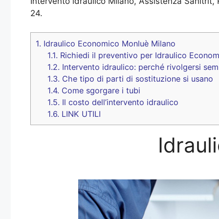
Intervento idraulico Milano, Assistenza Sanitrit, 
24.
1.
Idraulico Economico Monluè Milano
1.1.
Richiedi il preventivo per Idraulico Econo
1.2.
Intervento idraulico: perché rivolgersi sem
1.3.
Che tipo di parti di sostituzione si usano
1.4.
Come sgorgare i tubi
1.5.
Il costo dell’intervento idraulico
1.6.
LINK UTILI
Idrau