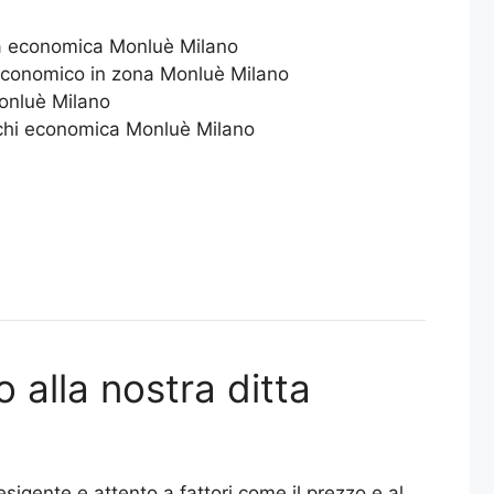
ca economica Monluè Milano
 economico in zona Monluè Milano
Monluè Milano
ichi economica Monluè Milano
 alla nostra ditta
sigente e attento a fattori come il prezzo e al