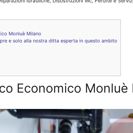
Riparazioni idrauliche, Disostruzioni Wc, Perdite e Serviz
mico Monluè Milano
pre e solo alla nostra ditta esperta in questo ambito
lico Economico Monluè 