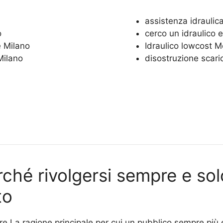
assistenza idrauli
o
cerco un idraulico
è Milano
Idraulico lowcost 
Milano
disostruzione scar
rché rivolgersi sempre e solo
to
re La ragione principale per cui un pubblico sempre più e