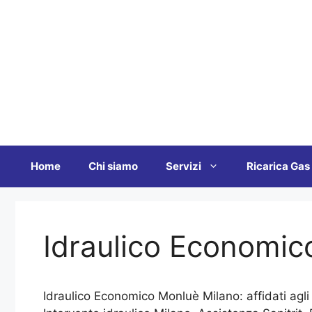
Vai
al
contenuto
Home
Chi siamo
Servizi
Ricarica Gas
Idraulico Economic
Idraulico Economico Monluè Milano: affidati agli 