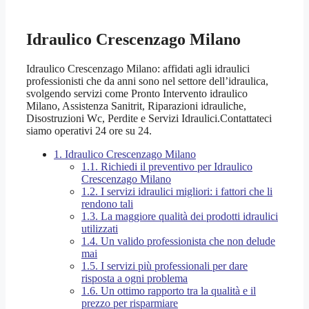
Idraulico Crescenzago Milano
Idraulico Crescenzago Milano: affidati agli idraulici
professionisti che da anni sono nel settore dell’idraulica,
svolgendo servizi come Pronto Intervento idraulico
Milano, Assistenza Sanitrit, Riparazioni idrauliche,
Disostruzioni Wc, Perdite e Servizi Idraulici.Contattateci
siamo operativi 24 ore su 24.
1.
Idraulico Crescenzago Milano
1.1.
Richiedi il preventivo per Idraulico
Crescenzago Milano
1.2.
I servizi idraulici migliori: i fattori che li
rendono tali
1.3.
La maggiore qualità dei prodotti idraulici
utilizzati
1.4.
Un valido professionista che non delude
mai
1.5.
I servizi più professionali per dare
risposta a ogni problema
1.6.
Un ottimo rapporto tra la qualità e il
prezzo per risparmiare