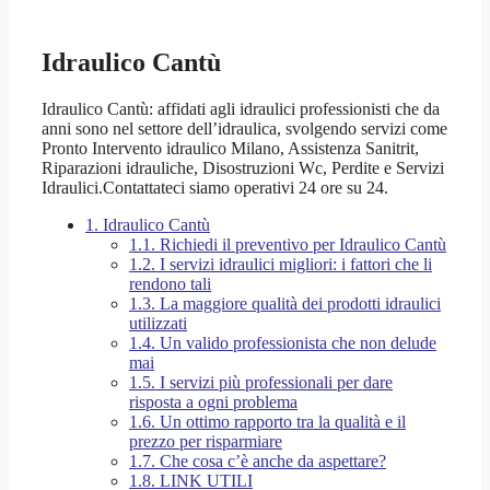
Idraulico Cantù
Idraulico Cantù: affidati agli idraulici professionisti che da
anni sono nel settore dell’idraulica, svolgendo servizi come
Pronto Intervento idraulico Milano, Assistenza Sanitrit,
Riparazioni idrauliche, Disostruzioni Wc, Perdite e Servizi
Idraulici.Contattateci siamo operativi 24 ore su 24.
1.
Idraulico Cantù
1.1.
Richiedi il preventivo per Idraulico Cantù
1.2.
I servizi idraulici migliori: i fattori che li
rendono tali
1.3.
La maggiore qualità dei prodotti idraulici
utilizzati
1.4.
Un valido professionista che non delude
mai
1.5.
I servizi più professionali per dare
risposta a ogni problema
1.6.
Un ottimo rapporto tra la qualità e il
prezzo per risparmiare
1.7.
Che cosa c’è anche da aspettare?
1.8.
LINK UTILI