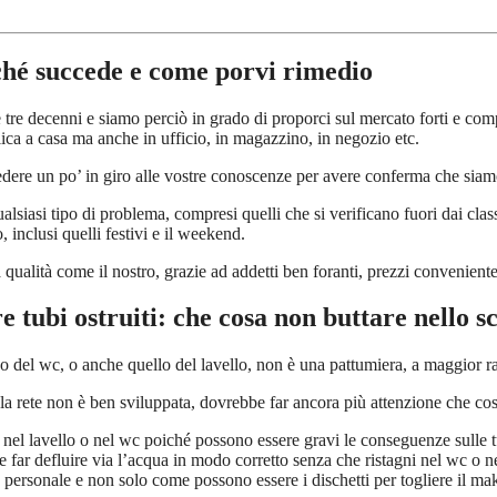
rché succede e come porvi rimedio
e tre decenni e siamo perciò in grado di proporci sul mercato forti e comp
lica a casa ma anche in ufficio, in magazzino, in negozio etc.
dere un po’ in giro alle vostre conoscenze per avere conferma che siamo i 
ualsiasi tipo di problema, compresi quelli che si verificano fuori dai class
 inclusi quelli festivi e il weekend.
 qualità come il nostro, grazie ad addetti ben foranti, prezzi conveniente 
e tubi ostruiti: che cosa non buttare nello s
o del wc, o anche quello del lavello, non è una pattumiera, a maggior r
 la rete non è ben sviluppata, dovrebbe far ancora più attenzione che cos
nel lavello o nel wc poiché possono essere gravi le conseguenze sulle tu
 e far defluire via l’acqua in modo corretto senza che ristagni nel wc o 
 personale e non solo come possono essere i dischetti per togliere il make 