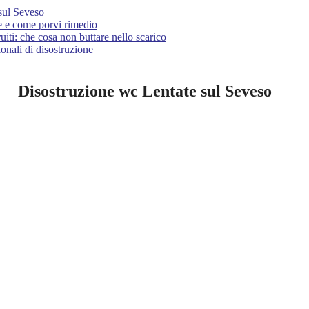
sul Seveso
e e come porvi rimedio
uiti: che cosa non buttare nello scarico
onali di disostruzione
Disostruzione wc Lentate sul Seveso