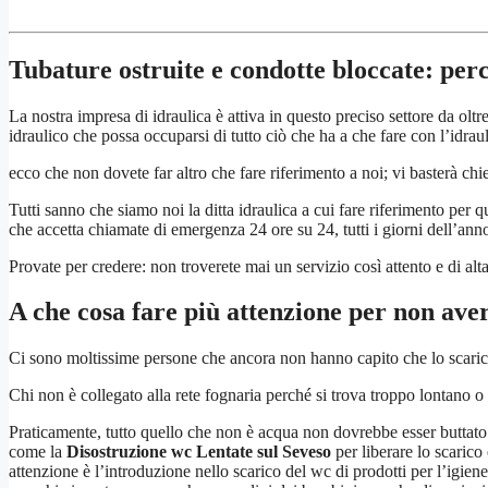
Tubature ostruite e condotte bloccate: pe
La nostra impresa di idraulica è attiva in questo preciso settore da oltr
idraulico che possa occuparsi di tutto ciò che ha a che fare con l’idrau
ecco che non dovete far altro che fare riferimento a noi; vi basterà chie
Tutti sanno che siamo noi la ditta idraulica a cui fare riferimento per q
che accetta chiamate di emergenza 24 ore su 24, tutti i giorni dell’anno,
Provate per credere: non troverete mai un servizio così attento e di alta
A che cosa fare più attenzione per non aver
Ci sono moltissime persone che ancora non hanno capito che lo scaric
Chi non è collegato alla rete fognaria perché si trova troppo lontano o
Praticamente, tutto quello che non è acqua non dovrebbe esser buttato 
come la
Disostruzione wc Lentate sul Seveso
per liberare lo scarico
attenzione è l’introduzione nello scarico del wc di prodotti per l’igiene