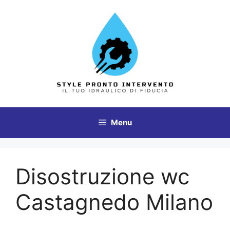
Vai
al
contenuto
Menu
Disostruzione wc
Castagnedo Milano